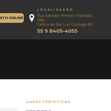
LOCALIZAÇÃO
Rua Salvador Pinheiro Machado,
NTO ONLINE
1656
Centro de São Luiz Gonzaga RS
55 9 8405-4055
CARACTERÍSTICAS
Código do Imóvel