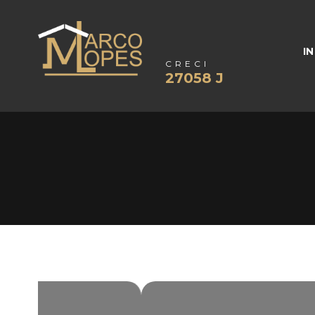
IN
CRECI
27058 J