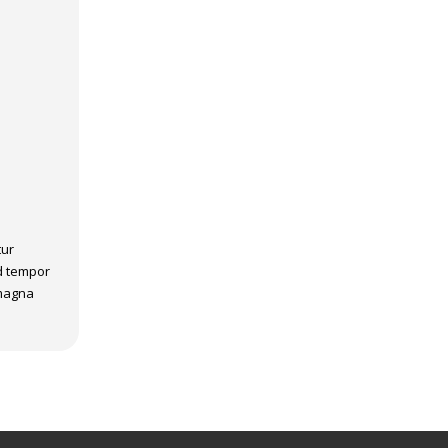
tur
od tempor
 magna