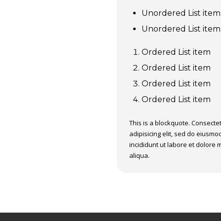
Unordered List item
Unordered List item
Ordered List item
Ordered List item
Ordered List item
Ordered List item
This is a blockquote. Consecte
adipisicing elit, sed do eiusm
incididunt ut labore et dolore
aliqua.