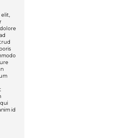
elit,
r
 dolore
 ad
strud
boris
commodo
rure
in
llum
t
n
 qui
anim id