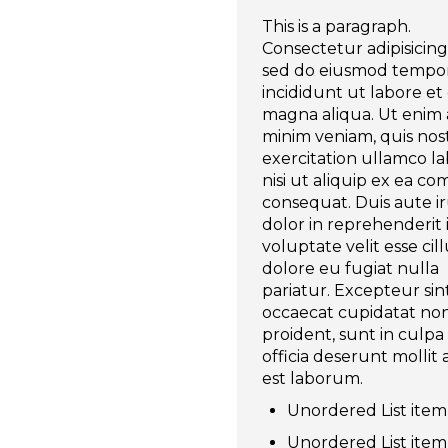
This is a paragraph.
Consectetur adipisicing 
sed do eiusmod tempo
incididunt ut labore et
magna aliqua. Ut enim
minim veniam, quis no
exercitation ullamco la
nisi ut aliquip ex ea 
consequat. Duis aute i
dolor in reprehenderit 
voluptate velit esse ci
dolore eu fugiat nulla
pariatur. Excepteur sin
occaecat cupidatat no
proident, sunt in culpa
officia deserunt mollit 
est laborum.
Unordered List item
Unordered List item