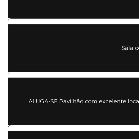
Sala c
ALUGA-SE Pavilhão com excelente local