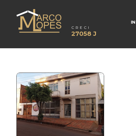
IN
CRECI
27058 J