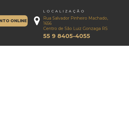
LOCALIZAÇÃO
Rua Salvador Pinheiro Machado,
NTO ONLINE
1656
Centro de São Luiz Gonzaga RS
55 9 8405-4055