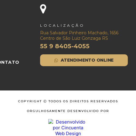
LOCALIZAÇÃO
Rua Salvador Pinheiro Machado, 1656
Centro de São Luiz Gonzaga RS
55 9 8405-4055
ATENDIMENTO ONLINE
ONTATO
COPYRIGHT Ⓒ TODOS OS DIREITOS RESERVADOS
ORGULHOSAMENTE DESENVOLVIDO POR