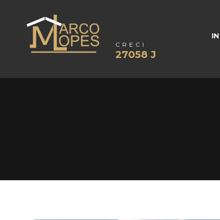
IN
CRECI
27058 J