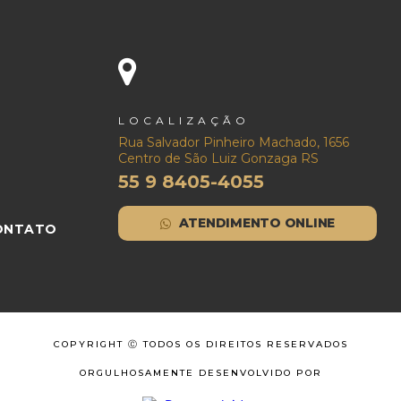
LOCALIZAÇÃO
Rua Salvador Pinheiro Machado, 1656
Centro de São Luiz Gonzaga RS
55 9 8405-4055
ATENDIMENTO ONLINE
ONTATO
COPYRIGHT Ⓒ TODOS OS DIREITOS RESERVADOS
ORGULHOSAMENTE DESENVOLVIDO POR