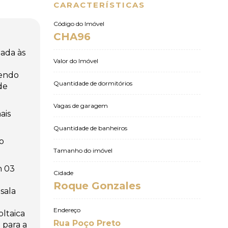
CARACTERÍSTICAS
Código do Imóvel
CHA96
ada às
Valor do Imóvel
sendo
Quantidade de dormitórios
de
Vagas de garagem
ais
Quantidade de banheiros
o
Tamanho do imóvel
m 03
Cidade
Roque Gonzales
 sala
Endereço
oltaica
Rua Poço Preto
 para a