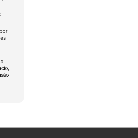
s
por
res
ua
cio,
isão