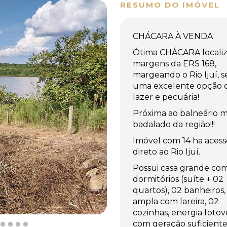
RESUMO DO IMÓVEL
CHÁCARA À VENDA
Ótima CHÁCARA localiz
margens da ERS 168,
margeando o Rio Ijuí, 
uma excelente opção 
lazer e pecuária!
Próxima ao balneário m
badalado da região!!!
Imóvel com 14 ha acess
direto ao Rio Ijuí.
Possui casa grande co
dormitórios (suíte + 02
quartos), 02 banheiros,
ampla com lareira, 02
cozinhas, energia fotov
com geração suficiente